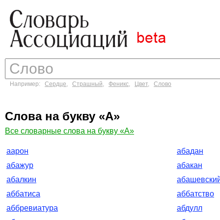
Например:
Сердце
,
Страшный
,
Феникс
,
Цвет
,
Слово
Слова на букву «А»
Все словарные слова на букву «А»
аарон
абадан
абажур
абакан
абалкин
абашевски
аббатиса
аббатство
аббревиатура
абдулл