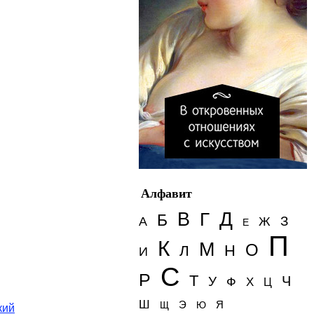
Алфавит
Д
В
Г
Б
З
А
Ж
Е
П
К
М
О
Н
Л
И
С
Р
Т
Ч
У
Ф
Х
Ц
Ш
Э
Я
Щ
Ю
кий