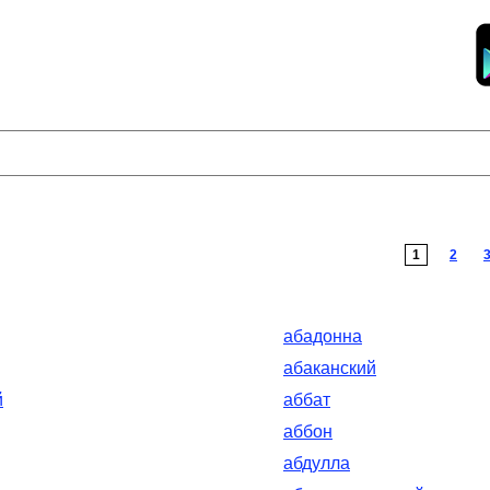
1
2
абадонна
абаканский
й
аббат
аббон
абдулла