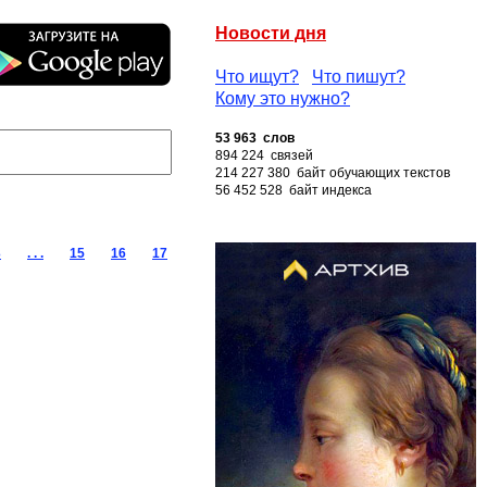
Новости дня
Что ищут?
Что пишут?
Кому это нужно?
53 963 слов
894 224 связей
214 227 380 байт обучающих текстов
56 452 528 байт индекса
3
. . .
15
16
17