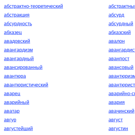
абстрактно-теоретический
абстрактны
абстракция
абсурд
абсурдность
абсурдный
абхазец
абхазский
авадовский
авалон
авангардизм
авангардис
авангардный
аванпост
авансированный
авансовый
авантюра
авантюриз
авантюристический
авантюрист
аварец
аварийно-с
аварийный
авария
аватар
авачинский
авгур
август
августейший
августин