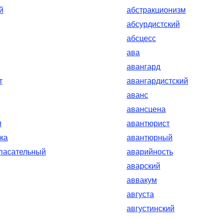
й
абстракционизм
абсурдистский
абсцесс
ава
авангард
т
авангардистский
аванс
авансцена
м
авантюрист
ка
авантюрный
пасательный
аварийность
аварский
аввакум
августа
августинский