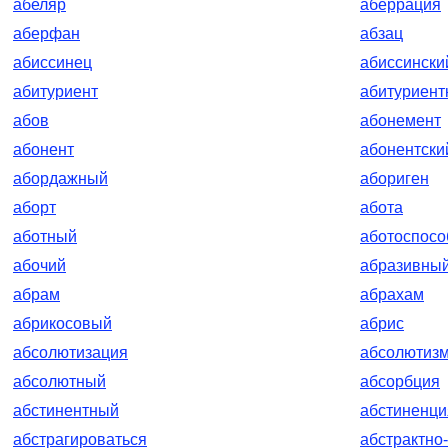
абеляр
аберрация
аберфан
абзац
абиссинец
абиссински
абитуриент
абитуриент
абов
абонемент
абонент
абонентски
абордажный
абориген
аборт
абота
аботный
аботоспос
абочий
абразивны
абрам
абрахам
абрикосовый
абрис
абсолютизация
абсолютиз
абсолютный
абсорбция
абстинентный
абстиненци
абстрагироваться
абстрактно