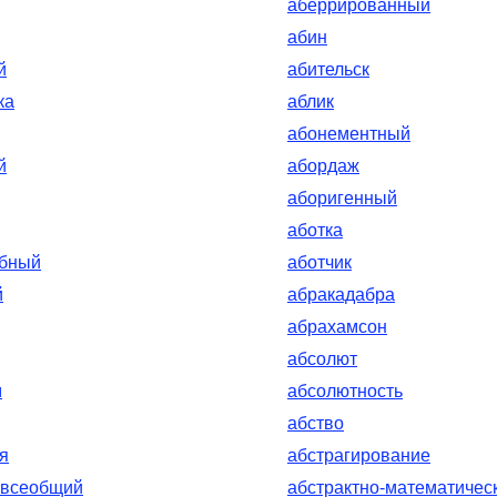
аберрированный
абин
й
абительск
ка
аблик
абонементный
й
абордаж
аборигенный
аботка
обный
аботчик
й
абракадабра
абрахамсон
абсолют
м
абсолютность
абство
я
абстрагирование
-всеобщий
абстрактно-математичес