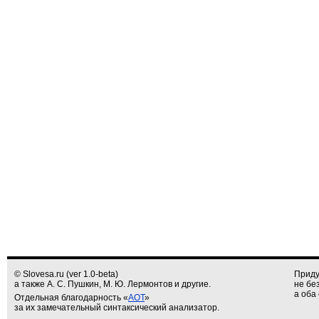
© Slovesa.ru (ver 1.0-beta)
Приду
а также А. С. Пушкин, М. Ю. Лермонтов и другие.
не бе
а оба 
Отдельная благодарность «
АОТ
»
за их замечательный синтаксический анализатор.