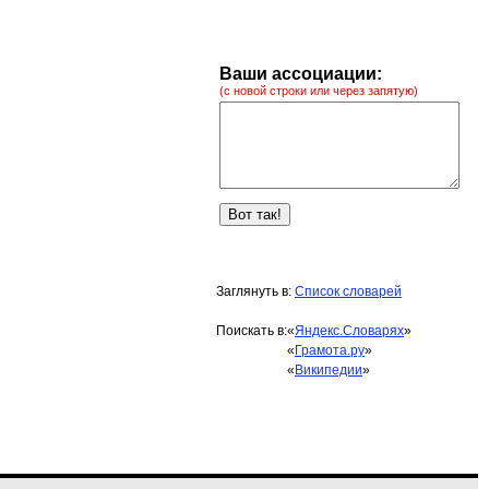
Ваши ассоциации:
(с новой строки или через запятую)
Заглянуть в:
Список словарей
Поискать в:
«
Яндекс.Словарях
»
«
Грамота.ру
»
«
Википедии
»