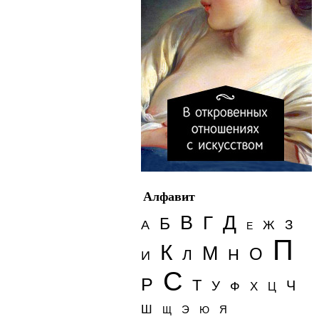
Алфавит
Д
В
Г
Б
З
А
Ж
Е
П
К
М
О
Н
Л
И
С
Р
Т
Ч
У
Ф
Х
Ц
Ш
Э
Я
Щ
Ю