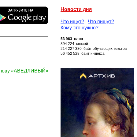
Новости дня
Что ищут?
Что пишут?
Кому это нужно?
53 963 слов
894 224 связей
214 227 380 байт обучающих текстов
56 452 528 байт индекса
слову «АВЕДЛИВЫЙ»