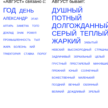
«АВГУСТ»
связано с:
АВГУСТ бывает:
ГОД
ДУШНЫЙ
ДЕНЬ
ПОТНЫЙ
АЛЕКСАНДР
ЭТАП
ДОЛГОЖДАННЫ
АЛТАРЬ
ЗАМЕТКА
ТОГО
СЕРЫЙ
ТЕПЛЫ
ДОКЛАД
ЗНАК
РОМУЛ
ЖАРКИЙ
ПРОМЫШЛЕННОСТЬ
ТЫЛ
ЗАБЫТЫЙ
ЖАРА
БОЛЕЗНЬ
КИЙ
НЕВСКИЙ
ВЫСОКОРОДНЫЙ
СТРАШН
ТРАЕКТОРИЯ
СТАВКА
ПОРОГ
ЗАДУМЧИВЫЙ
ЗЕРКАЛЬНЫЙ
ЦЕЛЫЙ
ГРУСТНЫЙ
ПРЕСТАРЕЛЫЙ
МИНУВШИ
ПРЕЖНИЙ
ЮНЫЙ
СОЛНЕЧНЫЙ
БОЖЕСТВЕННЫЙ
МАЛЕНЬКИЙ
ПОЗДНИЙ
ВЕЧНЫЙ
ОБЛАЧНЫЙ
ВЕЛИКИЙ
ДОЖДЛИВЫЙ
ЗРЕЛЫЙ