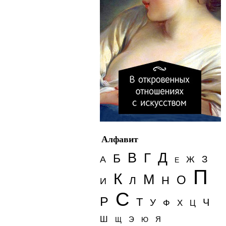
Алфавит
Д
В
Г
Б
З
А
Ж
Е
П
К
М
О
Н
Л
И
С
Р
Т
Ч
У
Ф
Х
Ц
Ш
Э
Я
Щ
Ю