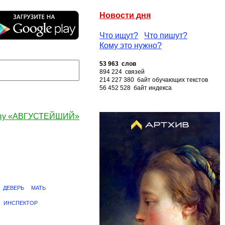
Новости дня
Что ищут?
Что пишут?
Кому это нужно?
53 963 слов
894 224 связей
214 227 380 байт обучающих текстов
56 452 528 байт индекса
ову «АВГУСТЕЙШИЙ»
ДЕВЕРЬ
МАТЬ
ИНСПЕКТОР