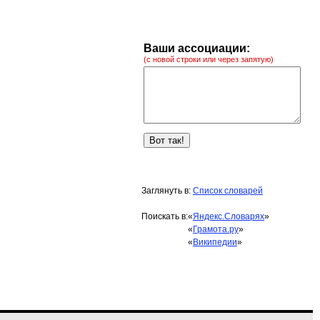
Ваши ассоциации:
(с новой строки или через запятую)
Заглянуть в:
Список словарей
Поискать в:
«
Яндекс.Словарях
»
«
Грамота.ру
»
«
Википедии
»