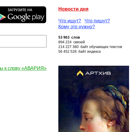
Новости дня
Что ищут?
Что пишут?
Кому это нужно?
53 963 слов
894 224 связей
214 227 380 байт обучающих текстов
56 452 528 байт индекса
ы к слову «АВАРИЯ»