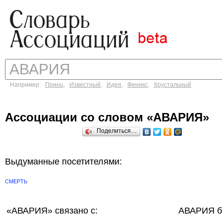
Например:
Принц
,
Известный
,
Идея
,
Феникс
,
Хрустальный
Ассоциации со словом «АВАРИЯ»
Поделиться…
Выдуманные посетителями:
СМЕРТЬ
«АВАРИЯ»
связано с:
АВАРИЯ б