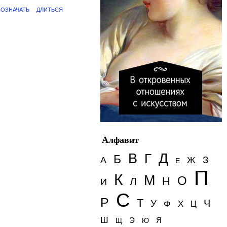
ОЗНАЧАТЬ
ДЛИТЬСЯ
Алфавит
Д
В
Г
Б
З
А
Ж
Е
П
К
М
О
Н
Л
И
С
Р
Т
Ч
У
Ф
Х
Ц
Ш
Э
Я
Щ
Ю