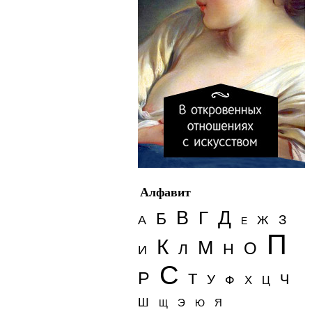
Алфавит
Д
В
Г
Б
З
А
Ж
Е
П
К
М
О
Н
Л
И
С
Р
Т
Ч
У
Ф
Х
Ц
Ш
Э
Я
Щ
Ю