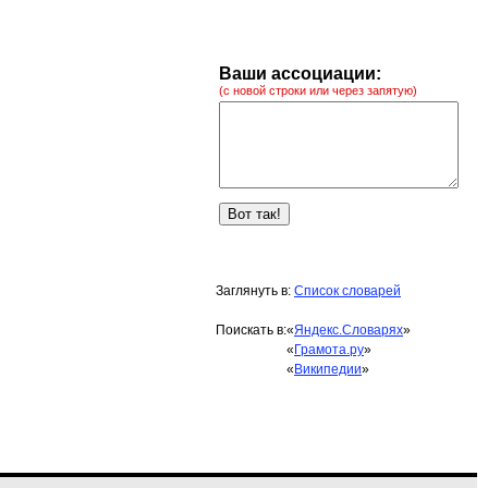
Ваши ассоциации:
(с новой строки или через запятую)
Заглянуть в:
Список словарей
Поискать в:
«
Яндекс.Словарях
»
«
Грамота.ру
»
«
Википедии
»