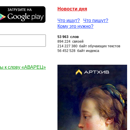
Новости дня
Что ищут?
Что пишут?
Кому это нужно?
53 963 слов
894 224 связей
214 227 380 байт обучающих текстов
56 452 528 байт индекса
ы к слову «АВАРЕЦ»