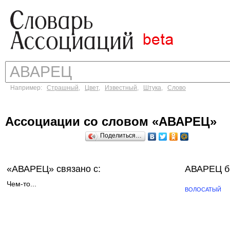
Например:
Страшный
,
Цвет
,
Известный
,
Штука
,
Слово
Ассоциации со словом «АВАРЕЦ»
Поделиться…
«АВАРЕЦ»
связано с:
АВАРЕЦ б
Чем-то...
ВОЛОСАТЫЙ