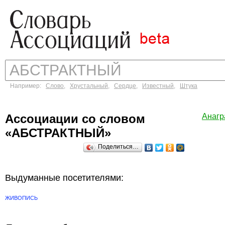
Например:
Слово
,
Хрустальный
,
Сердце
,
Известный
,
Штука
Ассоциации со словом
Анаг
«АБСТРАКТНЫЙ»
Поделиться…
Выдуманные посетителями:
ЖИВОПИСЬ