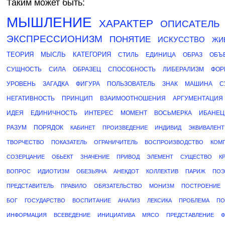
Таким может быть:
МЫШЛЕНИЕ
ХАРАКТЕР
ОПИСАТЕЛЬ
ЭКСПРЕССИОНИЗМ
ПОНЯТИЕ
ИСКУССТВО
ЖИ
ТЕОРИЯ
МЫСЛЬ
КАТЕГОРИЯ
СТИЛЬ
ЕДИНИЦА
ОБРАЗ
ОБЪ
СУЩНОСТЬ
СИЛА
ОБРАЗЕЦ
СПОСОБНОСТЬ
ЛИБЕРАЛИЗМ
ФОР
УРОВЕНЬ
ЗАГАДКА
ФИГУРА
ПОЛЬЗОВАТЕЛЬ
ЗНАК
МАШИНА
С
НЕГАТИВНОСТЬ
ПРИНЦИП
ВЗАИМООТНОШЕНИЯ
АРГУМЕНТАЦИЯ
ИДЕЯ
ЕДИНИЧНОСТЬ
ИНТЕРЕС
МОМЕНТ
ВОСЬМЕРКА
ИБАНЕЦ
РАЗУМ
ПОРЯДОК
КАБИНЕТ
ПРОИЗВЕДЕНИЕ
ИНДИВИД
ЭКВИВАЛЕНТ
ТВОРЧЕСТВО
ПОКАЗАТЕЛЬ
ОГРАНИЧИТЕЛЬ
ВОСПРОИЗВОДСТВО
КОМ
СОЗЕРЦАНИЕ
ОБЬЕКТ
ЗНАЧЕНИЕ
ПРИВОД
ЭЛЕМЕНТ
СУЩЕСТВО
К
ВОПРОС
ИДИОТИЗМ
ОБЕЗЬЯНА
АНЕКДОТ
КОЛЛЕКТИВ
ПАРИЖ
ПОЭ
ПРЕДСТАВИТЕЛЬ
ПРАВИЛО
ОБЯЗАТЕЛЬСТВО
МОНИЗМ
ПОСТРОЕНИЕ
БОГ
ГОСУДАРСТВО
ВОСПИТАНИЕ
АНАЛИЗ
ЛЕКСИКА
ПРОБЛЕМА
ПО
ИНФОРМАЦИЯ
ВСЕВЕДЕНИЕ
ИНИЦИАТИВА
МЯСО
ПРЕДСТАВЛЕНИЕ