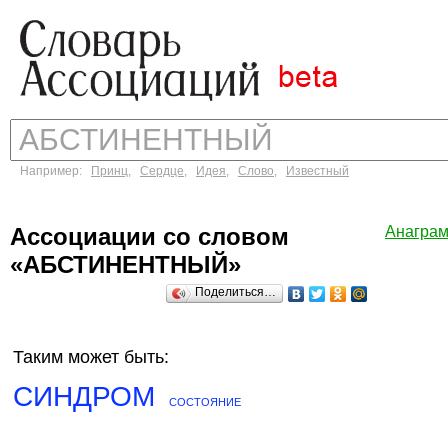
Например:
Принц
,
Сердце
,
Идея
,
Слово
,
Известный
Ассоциации со словом
Анагра
«АБСТИНЕНТНЫЙ»
Поделиться…
Таким может быть:
СИНДРОМ
СОСТОЯНИЕ