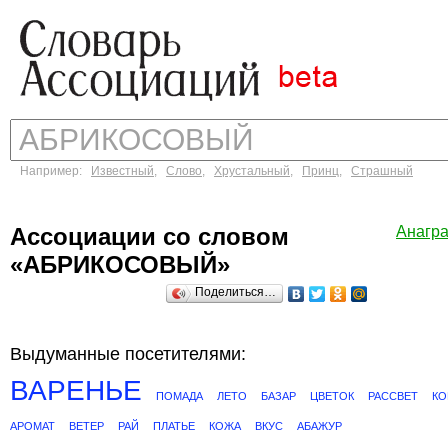
Например:
Известный
,
Слово
,
Хрустальный
,
Принц
,
Страшный
Ассоциации со словом
Анагр
«АБРИКОСОВЫЙ»
Поделиться…
Выдуманные посетителями:
ВАРЕНЬЕ
ПОМАДА
ЛЕТО
БАЗАР
ЦВЕТОК
РАССВЕТ
КО
АРОМАТ
ВЕТЕР
РАЙ
ПЛАТЬЕ
КОЖА
ВКУС
АБАЖУР