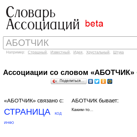
Например:
Страшный
,
Известный
,
Идея
,
Хрустальный
,
Штука
Ассоциации со словом «АБОТЧИК»
Поделиться…
«АБОТЧИК»
связано с:
АБОТЧИК бывает:
СТРАНИЦА
Каким-то...
КОД
ИНФО