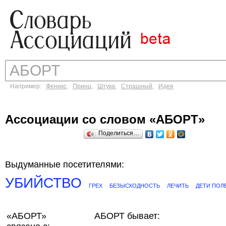
Например:
Феникс
,
Принц
,
Штука
,
Страшный
,
Идея
Ассоциации со словом «АБОРТ»
Поделиться…
Выдуманные посетителями:
УБИЙСТВО
ГРЕХ
БЕЗЫСХОДНОСТЬ
ЛЕЧИТЬ
ДЕТИ ПОЛ
«АБОРТ»
АБОРТ бывает: