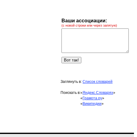
Ваши ассоциации:
(с новой строки или через запятую)
Заглянуть в:
Список словарей
Поискать в:
«
Яндекс.Словарях
»
«
Грамота.ру
»
«
Википедии
»