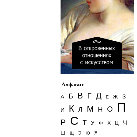
Алфавит
Д
В
Г
Б
З
А
Ж
Е
П
К
М
О
Н
Л
И
С
Р
Т
Ч
У
Ф
Х
Ц
Ш
Э
Я
Щ
Ю