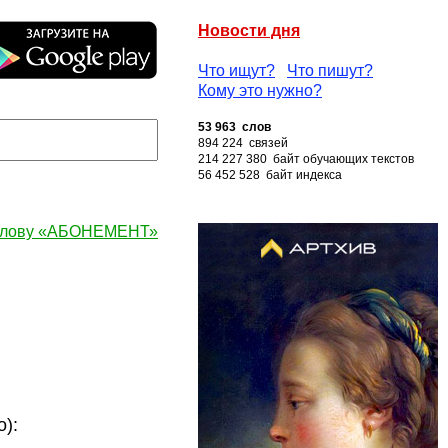
Новости дня
Что ищут?
Что пишут?
Кому это нужно?
53 963 слов
894 224 связей
214 227 380 байт обучающих текстов
56 452 528 байт индекса
 слову «АБОНЕМЕНТ»
):