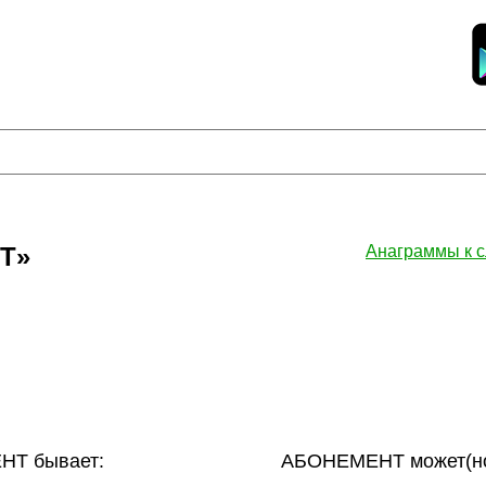
Т»
Анаграммы к
Т бывает:
АБОНЕМЕНТ может(но