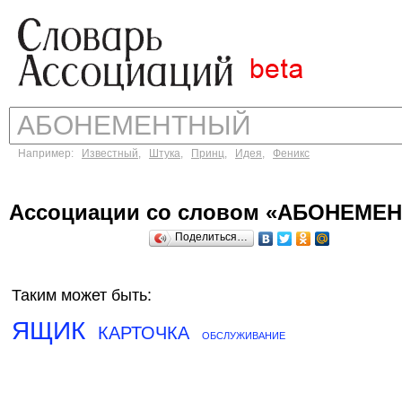
Например:
Известный
,
Штука
,
Принц
,
Идея
,
Феникс
Ассоциации со словом «АБОНЕМЕ
Поделиться…
Таким может быть:
ЯЩИК
КАРТОЧКА
ОБСЛУЖИВАНИЕ