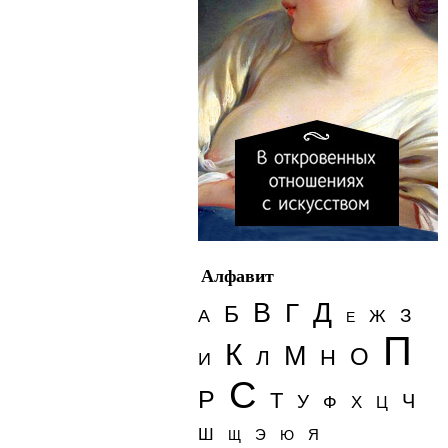
Алфавит
Д
В
Г
Б
З
А
Ж
Е
П
К
М
О
Н
Л
И
С
Р
Т
Ч
У
Ф
Х
Ц
Ш
Э
Я
Щ
Ю