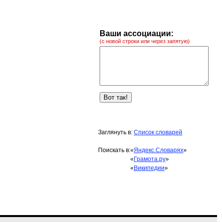
Ваши ассоциации:
(с новой строки или через запятую)
Заглянуть в:
Список словарей
Поискать в:
«
Яндекс.Словарях
»
«
Грамота.ру
»
«
Википедии
»