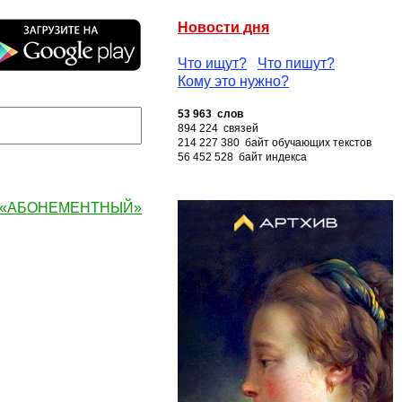
Новости дня
Что ищут?
Что пишут?
Кому это нужно?
53 963 слов
894 224 связей
214 227 380 байт обучающих текстов
56 452 528 байт индекса
ву «АБОНЕМЕНТНЫЙ»