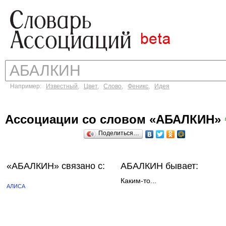
Например:
Известный
,
Цвет
,
Слово
,
Феникс
,
Идея
Ассоциации со словом «АБАЛКИН»
Поделиться…
«АБАЛКИН»
связано с:
АБАЛКИН бывает:
Каким-то...
АЛИСА