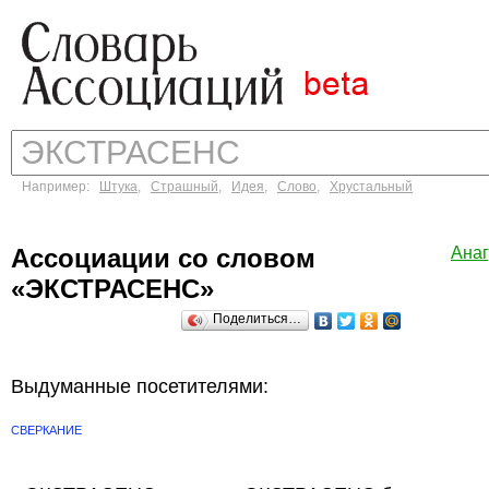
Например:
Штука
,
Страшный
,
Идея
,
Слово
,
Хрустальный
Ассоциации со словом
Ана
«ЭКСТРАСЕНС»
Поделиться…
Выдуманные посетителями:
СВЕРКАНИЕ