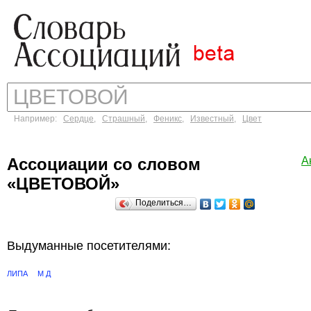
Например:
Сердце
,
Страшный
,
Феникс
,
Известный
,
Цвет
Ассоциации со словом
А
«ЦВЕТОВОЙ»
Поделиться…
Выдуманные посетителями:
ЛИПА
М Д