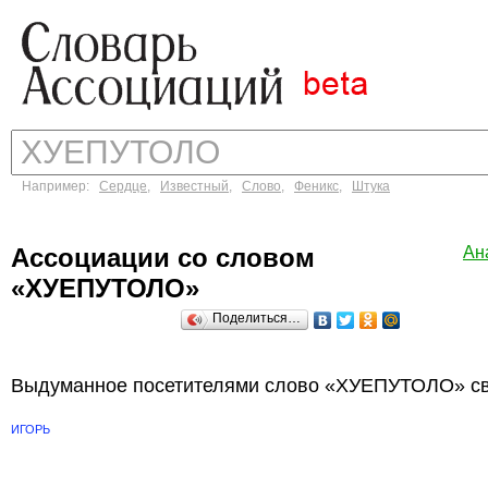
Например:
Сердце
,
Известный
,
Слово
,
Феникс
,
Штука
Ассоциации со словом
Ан
«ХУЕПУТОЛО»
Поделиться…
Выдуманное посетителями слово «ХУЕПУТОЛО» св
ИГОРЬ