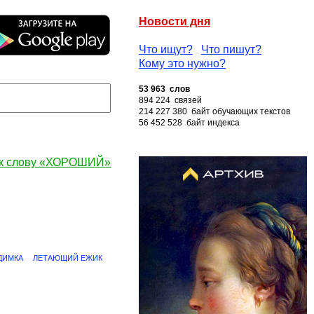
Новости дня
Что ищут?
Что пишут?
Кому это нужно?
53 963 слов
894 224 связей
214 227 380 байт обучающих текстов
56 452 528 байт индекса
к слову «ХОРОШИЙ»
ДИМКА
ЛЕТАЮЩИЙ ЕЖИК