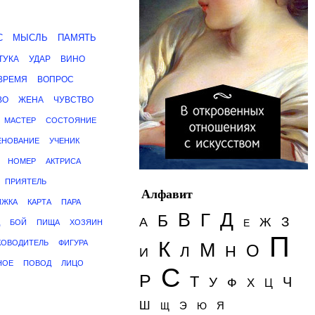
С
МЫСЛЬ
ПАМЯТЬ
ТУКА
УДАР
ВИНО
ВРЕМЯ
ВОПРОС
ВО
ЖЕНА
ЧУВСТВО
МАСТЕР
СОСТОЯНИЕ
ЕНОВАНИЕ
УЧЕНИК
НОМЕР
АКТРИСА
ПРИЯТЕЛЬ
Алфавит
ИЖКА
КАРТА
ПАРА
Д
В
Г
Б
З
А
Ж
Е
БОЙ
ПИЩА
ХОЗЯИН
П
К
КОВОДИТЕЛЬ
ФИГУРА
М
О
Н
Л
И
НОЕ
ПОВОД
ЛИЦО
С
Р
Т
Ч
У
Ф
Х
Ц
Ш
Э
Я
Щ
Ю