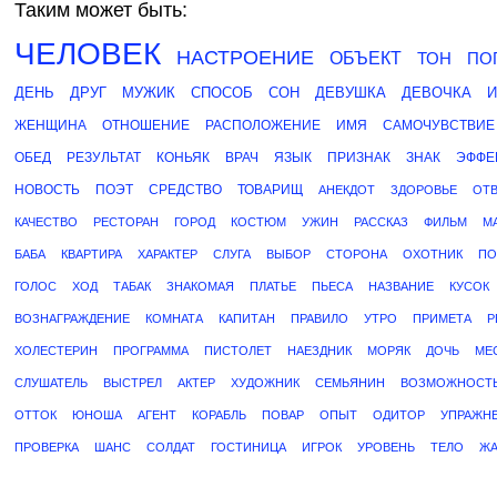
Таким может быть:
ЧЕЛОВЕК
НАСТРОЕНИЕ
ОБЪЕКТ
ТОН
ПО
ДЕНЬ
ДРУГ
МУЖИК
СПОСОБ
СОН
ДЕВУШКА
ДЕВОЧКА
И
ЖЕНЩИНА
ОТНОШЕНИЕ
РАСПОЛОЖЕНИЕ
ИМЯ
САМОЧУВСТВИЕ
ОБЕД
РЕЗУЛЬТАТ
КОНЬЯК
ВРАЧ
ЯЗЫК
ПРИЗНАК
ЗНАК
ЭФФЕ
НОВОСТЬ
ПОЭТ
СРЕДСТВО
ТОВАРИЩ
АНЕКДОТ
ЗДОРОВЬЕ
ОТ
КАЧЕСТВО
РЕСТОРАН
ГОРОД
КОСТЮМ
УЖИН
РАССКАЗ
ФИЛЬМ
М
БАБА
КВАРТИРА
ХАРАКТЕР
СЛУГА
ВЫБОР
СТОРОНА
ОХОТНИК
ПО
ГОЛОС
ХОД
ТАБАК
ЗНАКОМАЯ
ПЛАТЬЕ
ПЬЕСА
НАЗВАНИЕ
КУСОК
ВОЗНАГРАЖДЕНИЕ
КОМНАТА
КАПИТАН
ПРАВИЛО
УТРО
ПРИМЕТА
Р
ХОЛЕСТЕРИН
ПРОГРАММА
ПИСТОЛЕТ
НАЕЗДНИК
МОРЯК
ДОЧЬ
МЕ
СЛУШАТЕЛЬ
ВЫСТРЕЛ
АКТЕР
ХУДОЖНИК
СЕМЬЯНИН
ВОЗМОЖНОСТ
ОТТОК
ЮНОША
АГЕНТ
КОРАБЛЬ
ПОВАР
ОПЫТ
ОДИТОР
УПРАЖН
ПРОВЕРКА
ШАНС
СОЛДАТ
ГОСТИНИЦА
ИГРОК
УРОВЕНЬ
ТЕЛО
ЖА