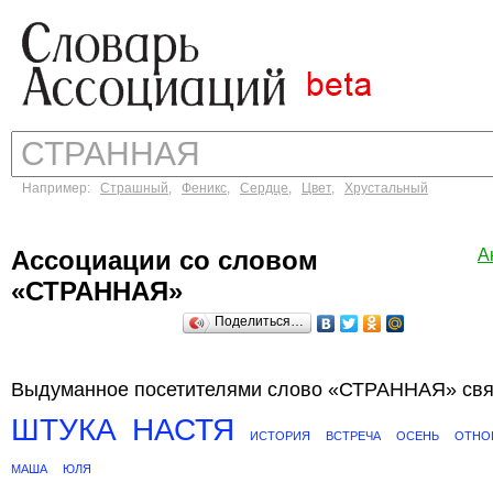
Например:
Страшный
,
Феникс
,
Сердце
,
Цвет
,
Хрустальный
Ассоциации со словом
А
«СТРАННАЯ»
Поделиться…
Выдуманное посетителями слово «СТРАННАЯ» связ
ШТУКА
НАСТЯ
ИСТОРИЯ
ВСТРЕЧА
ОСЕНЬ
ОТНО
МАША
ЮЛЯ