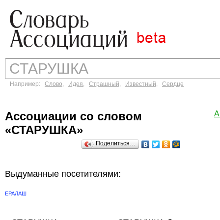
Например:
Слово
,
Идея
,
Страшный
,
Известный
,
Сердце
Ассоциации со словом
А
«СТАРУШКА»
Поделиться…
Выдуманные посетителями:
ЕРАЛАШ