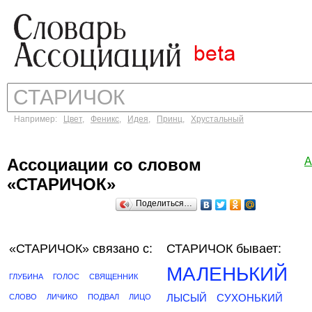
Например:
Цвет
,
Феникс
,
Идея
,
Принц
,
Хрустальный
Ассоциации со словом
А
«СТАРИЧОК»
Поделиться…
«СТАРИЧОК»
связано с:
СТАРИЧОК бывает:
МАЛЕНЬКИЙ
ГЛУБИНА
ГОЛОС
СВЯЩЕННИК
ЛЫСЫЙ
СУХОНЬКИЙ
СЛОВО
ЛИЧИКО
ПОДВАЛ
ЛИЦО