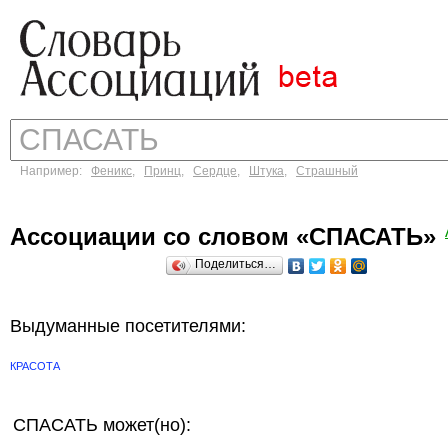
Например:
Феникс
,
Принц
,
Сердце
,
Штука
,
Страшный
Ассоциации со словом «СПАСАТЬ»
Поделиться…
Выдуманные посетителями:
КРАСОТА
СПАСАТЬ может(но):