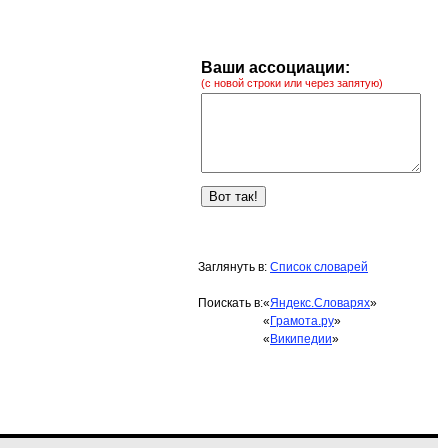
Ваши ассоциации:
(с новой строки или через запятую)
Заглянуть в:
Список словарей
Поискать в:
«
Яндекс.Словарях
»
«
Грамота.ру
»
«
Википедии
»