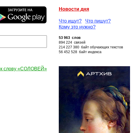
Новости дня
Что ищут?
Что пишут?
Кому это нужно?
53 963 слов
894 224 связей
214 227 380 байт обучающих текстов
56 452 528 байт индекса
 к слову «СОЛОВЕЙ»