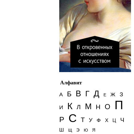
Алфавит
Д
В
Г
Б
З
А
Ж
Е
П
К
М
О
Н
Л
И
С
Р
Т
Ч
У
Ф
Х
Ц
Ш
Э
Я
Щ
Ю