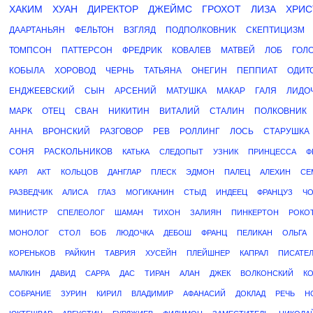
ХАКИМ
ХУАН
ДИРЕКТОР
ДЖЕЙМС
ГРОХОТ
ЛИЗА
ХРИС
ДААРТАНЬЯН
ФЕЛЬТОН
ВЗГЛЯД
ПОДПОЛКОВНИК
СКЕПТИЦИЗМ
ТОМПСОН
ПАТТЕРСОН
ФРЕДРИК
КОВАЛЕВ
МАТВЕЙ
ЛОБ
ГОЛ
КОБЫЛА
ХОРОВОД
ЧЕРНЬ
ТАТЬЯНА
ОНЕГИН
ПЕППИАТ
ОДИТ
ЕНДЖЕЕВСКИЙ
СЫН
АРСЕНИЙ
МАТУШКА
МАКАР
ГАЛЯ
ЛИДО
МАРК
ОТЕЦ
СВАН
НИКИТИН
ВИТАЛИЙ
СТАЛИН
ПОЛКОВНИК
АННА
ВРОНСКИЙ
РАЗГОВОР
РЕВ
РОЛЛИНГ
ЛОСЬ
СТАРУШКА
СОНЯ
РАСКОЛЬНИКОВ
КАТЬКА
СЛЕДОПЫТ
УЗНИК
ПРИНЦЕССА
Ф
КАРЛ
АКТ
КОЛЬЦОВ
ДАНГЛАР
ПЛЕСК
ЭДМОН
ПАЛЕЦ
АЛЕХИН
СЕ
РАЗВЕДЧИК
АЛИСА
ГЛАЗ
МОГИКАНИН
СТЫД
ИНДЕЕЦ
ФРАНЦУЗ
ЧО
МИНИСТР
СПЕЛЕОЛОГ
ШАМАН
ТИХОН
ЗАЛИЯН
ПИНКЕРТОН
РОКО
МОНОЛОГ
СТОЛ
БОБ
ЛЮДОЧКА
ДЕБОШ
ФРАНЦ
ПЕЛИКАН
ОЛЬГА
КОРЕНЬКОВ
РАЙКИН
ТАВРИЯ
ХУСЕЙН
ПЛЕЙШНЕР
КАПРАЛ
ПИСАТЕ
МАЛКИН
ДАВИД
САРРА
ДАС
ТИРАН
АЛАН
ДЖЕК
ВОЛКОНСКИЙ
К
СОБРАНИЕ
ЗУРИН
КИРИЛ
ВЛАДИМИР
АФАНАСИЙ
ДОКЛАД
РЕЧЬ
Н