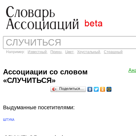
Например:
Известный
,
Принц
,
Цвет
,
Хрустальный
,
Страшный
Ассоциации со словом
Ан
«СЛУЧИТЬСЯ»
Поделиться…
Выдуманные посетителями:
ШТУКА