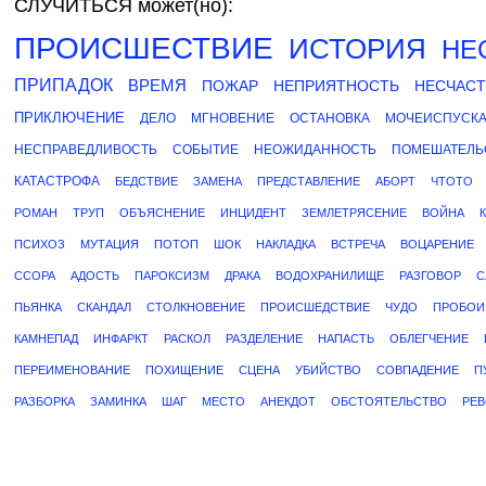
СЛУЧИТЬСЯ может(но):
ПРОИСШЕСТВИЕ
ИСТОРИЯ
НЕ
ПРИПАДОК
ВРЕМЯ
ПОЖАР
НЕПРИЯТНОСТЬ
НЕСЧАС
ПРИКЛЮЧЕНИЕ
ДЕЛО
МГНОВЕНИЕ
ОСТАНОВКА
МОЧЕИСПУСК
НЕСПРАВЕДЛИВОСТЬ
СОБЫТИЕ
НЕОЖИДАННОСТЬ
ПОМЕШАТЕЛЬ
КАТАСТРОФА
БЕДСТВИЕ
ЗАМЕНА
ПРЕДСТАВЛЕНИЕ
АБОРТ
ЧТОТО
РОМАН
ТРУП
ОБЪЯСНЕНИЕ
ИНЦИДЕНТ
ЗЕМЛЕТРЯСЕНИЕ
ВОЙНА
ПСИХОЗ
МУТАЦИЯ
ПОТОП
ШОК
НАКЛАДКА
ВСТРЕЧА
ВОЦАРЕНИЕ
ССОРА
АДОСТЬ
ПАРОКСИЗМ
ДРАКА
ВОДОХРАНИЛИЩЕ
РАЗГОВОР
С
ПЬЯНКА
СКАНДАЛ
СТОЛКНОВЕНИЕ
ПРОИСШЕДСТВИЕ
ЧУДО
ПРОБОИ
КАМНЕПАД
ИНФАРКТ
РАСКОЛ
РАЗДЕЛЕНИЕ
НАПАСТЬ
ОБЛЕГЧЕНИЕ
ПЕРЕИМЕНОВАНИЕ
ПОХИЩЕНИЕ
СЦЕНА
УБИЙСТВО
СОВПАДЕНИЕ
П
РАЗБОРКА
ЗАМИНКА
ШАГ
МЕСТО
АНЕКДОТ
ОБСТОЯТЕЛЬСТВО
РЕ