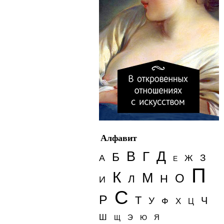
Алфавит
Д
В
Г
Б
З
А
Ж
Е
П
К
М
О
Н
Л
И
С
Р
Т
Ч
У
Ф
Х
Ц
Ш
Э
Я
Щ
Ю