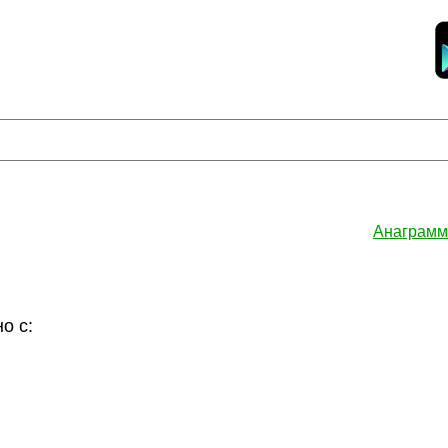
Анаграмм
о с: