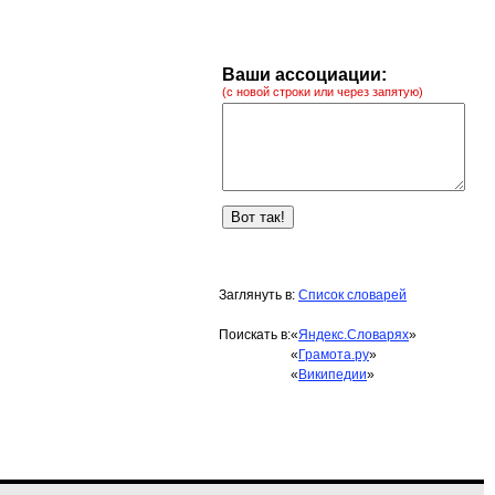
Ваши ассоциации:
(с новой строки или через запятую)
Заглянуть в:
Список словарей
Поискать в:
«
Яндекс.Словарях
»
«
Грамота.ру
»
«
Википедии
»