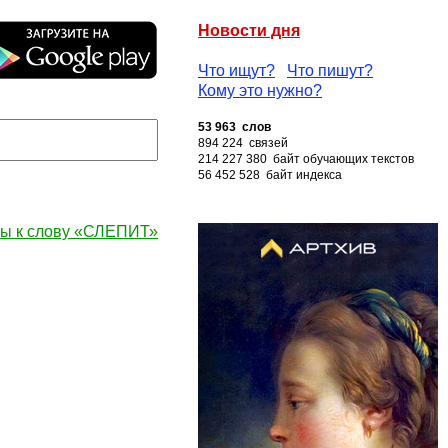
Новости дня
Что ищут?
Что пишут?
Кому это нужно?
53 963 слов
894 224 связей
214 227 380 байт обучающих текстов
56 452 528 байт индекса
ы к слову «СЛЕПИТ»