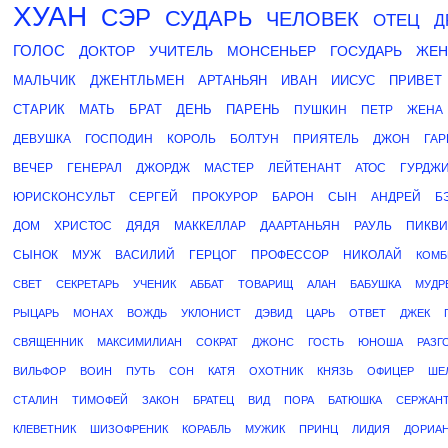
ХУАН
СЭР
СУДАРЬ
ЧЕЛОВЕК
ОТЕЦ
Д
ГОЛОС
ДОКТОР
УЧИТЕЛЬ
МОНСЕНЬЕР
ГОСУДАРЬ
ЖЕН
МАЛЬЧИК
ДЖЕНТЛЬМЕН
АРТАНЬЯН
ИВАН
ИИСУС
ПРИВЕТ
СТАРИК
МАТЬ
БРАТ
ДЕНЬ
ПАРЕНЬ
ПУШКИН
ПЕТР
ЖЕНА
ДЕВУШКА
ГОСПОДИН
КОРОЛЬ
БОЛТУН
ПРИЯТЕЛЬ
ДЖОН
ГАР
ВЕЧЕР
ГЕНЕРАЛ
ДЖОРДЖ
МАСТЕР
ЛЕЙТЕНАНТ
АТОС
ГУРДЖ
ЮРИСКОНСУЛЬТ
СЕРГЕЙ
ПРОКУРОР
БАРОН
СЫН
АНДРЕЙ
Б
ДОМ
ХРИСТОС
ДЯДЯ
МАККЕЛЛАР
ДААРТАНЬЯН
РАУЛЬ
ПИКВИ
СЫНОК
МУЖ
ВАСИЛИЙ
ГЕРЦОГ
ПРОФЕССОР
НИКОЛАЙ
КОМБ
СВЕТ
СЕКРЕТАРЬ
УЧЕНИК
АББАТ
ТОВАРИЩ
АЛАН
БАБУШКА
МУДР
РЫЦАРЬ
МОНАХ
ВОЖДЬ
УКЛОНИСТ
ДЭВИД
ЦАРЬ
ОТВЕТ
ДЖЕК
СВЯЩЕННИК
МАКСИМИЛИАН
СОКРАТ
ДЖОНС
ГОСТЬ
ЮНОША
РАЗГ
ВИЛЬФОР
ВОИН
ПУТЬ
СОН
КАТЯ
ОХОТНИК
КНЯЗЬ
ОФИЦЕР
ШЕ
СТАЛИН
ТИМОФЕЙ
ЗАКОН
БРАТЕЦ
ВИД
ПОРА
БАТЮШКА
СЕРЖАН
КЛЕВЕТНИК
ШИЗОФРЕНИК
КОРАБЛЬ
МУЖИК
ПРИНЦ
ЛИДИЯ
ДОРИА