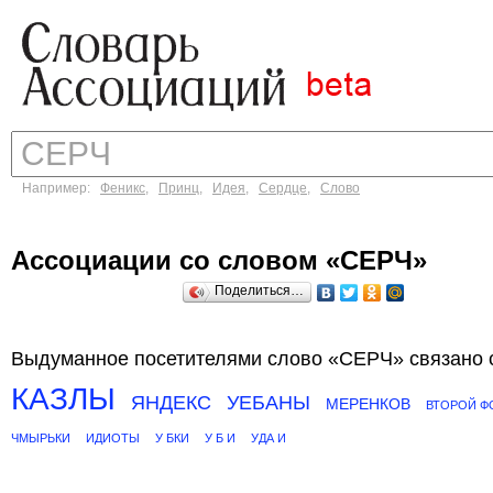
Например:
Феникс
,
Принц
,
Идея
,
Сердце
,
Слово
Ассоциации со словом «СЕРЧ»
Поделиться…
Выдуманное посетителями слово «СЕРЧ» связано 
КАЗЛЫ
ЯНДЕКС
УЕБАНЫ
МЕРЕНКОВ
ВТОРОЙ Ф
ЧМЫРЬКИ
ИДИОТЫ
У БКИ
У Б И
УДА И