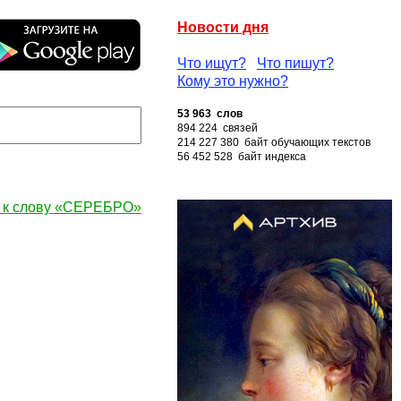
Новости дня
Что ищут?
Что пишут?
Кому это нужно?
53 963 слов
894 224 связей
214 227 380 байт обучающих текстов
56 452 528 байт индекса
 к слову «СЕРЕБРО»