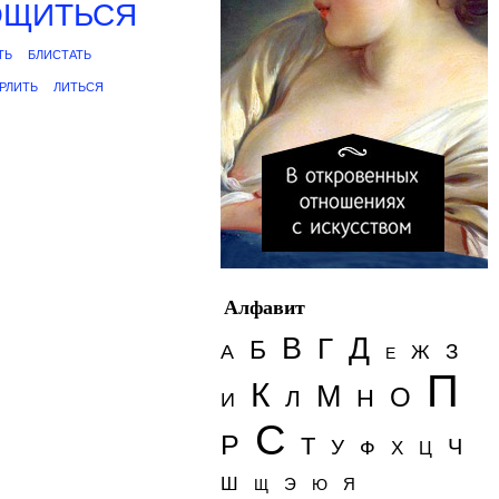
ОЩИТЬСЯ
ТЬ
БЛИСТАТЬ
РЛИТЬ
ЛИТЬСЯ
Алфавит
Д
В
Г
Б
З
А
Ж
Е
П
К
М
О
Н
Л
И
С
Р
Т
Ч
У
Ф
Х
Ц
Ш
Э
Я
Щ
Ю