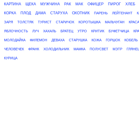
КАРТИНА
ЩЕКА
МУЖЧИНА
РАК
МАК
ОФИЦЕР
ПИРОГ
ХЛЕБ
КОРКА
ПЛОД
ДАМА
СТАРУХА
ОХОТНИК
ПАРЕНЬ
ЛЕЙТЕНАНТ
ЗАРЯ
ТОЛСТЯК
ТУРИСТ
СТАРИЧОК
КОРОТЫШКА
МАЛЬЧУГАН
КРАС
ЯБЛОЧНОСТЬ
ЛУЧ
ХАХАЛЬ
БРАТЕЦ
УТРО
КРИТИК
БУФЕТЧИЦА
КР
МОЛОДАЙКА
ФИЛЕМОН
ДЕВАХА
СТАРУШКА
КОЖА
ГОРШОК
КОБЕЛЬ
ЧЕЛОВЕЧЕК
ФРАНК
ХОЛОДИЛЬНИК
МАМКА
ПОЛУСВЕТ
МЭТР
ГЛЯНЕ
КУРИЦА