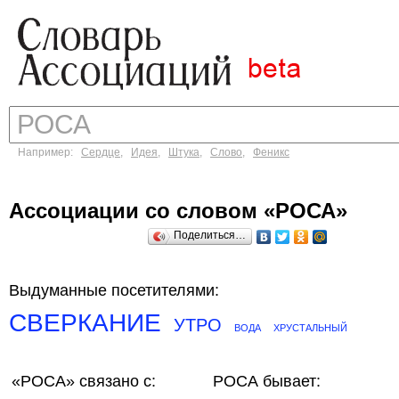
Например:
Сердце
,
Идея
,
Штука
,
Слово
,
Феникс
Ассоциации со словом «РОСА»
Поделиться…
Выдуманные посетителями:
СВЕРКАНИЕ
УТРО
ВОДА
ХРУСТАЛЬНЫЙ
«РОСА»
связано с:
РОСА бывает: