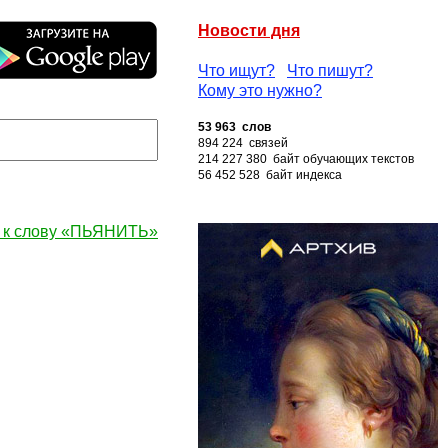
Новости дня
Что ищут?
Что пишут?
Кому это нужно?
53 963 слов
894 224 связей
214 227 380 байт обучающих текстов
56 452 528 байт индекса
 к слову «ПЬЯНИТЬ»