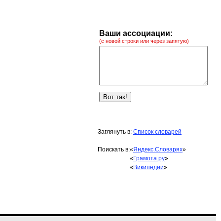
Ваши ассоциации:
(с новой строки или через запятую)
Заглянуть в:
Список словарей
Поискать в:
«
Яндекс.Словарях
»
«
Грамота.ру
»
«
Википедии
»