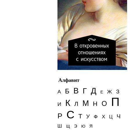
Алфавит
Д
В
Г
Б
З
А
Ж
Е
П
К
М
О
Н
Л
И
С
Р
Т
Ч
У
Ф
Х
Ц
Ш
Э
Я
Щ
Ю