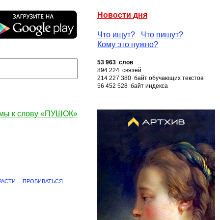
Новости дня
Что ищут?
Что пишут?
Кому это нужно?
53 963 слов
894 224 связей
214 227 380 байт обучающих текстов
56 452 528 байт индекса
мы к слову «ПУШОК»
РАСТИ
ПРОБИВАТЬСЯ