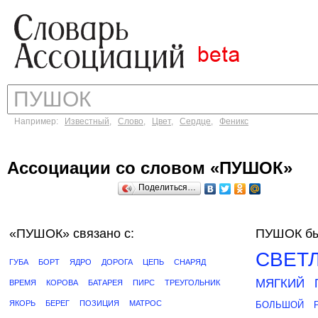
Например:
Известный
,
Слово
,
Цвет
,
Сердце
,
Феникс
Ассоциации со словом «ПУШОК»
Поделиться…
«ПУШОК»
связано с:
ПУШОК бы
СВЕТ
ГУБА
БОРТ
ЯДРО
ДОРОГА
ЦЕПЬ
СНАРЯД
МЯГКИЙ
ВРЕМЯ
КОРОВА
БАТАРЕЯ
ПИРС
ТРЕУГОЛЬНИК
ЯКОРЬ
БЕРЕГ
ПОЗИЦИЯ
МАТРОС
БОЛЬШОЙ