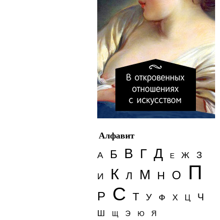
Алфавит
Д
В
Г
Б
З
А
Ж
Е
П
К
М
О
Н
Л
И
С
Р
Т
Ч
У
Ф
Х
Ц
Ш
Э
Я
Щ
Ю