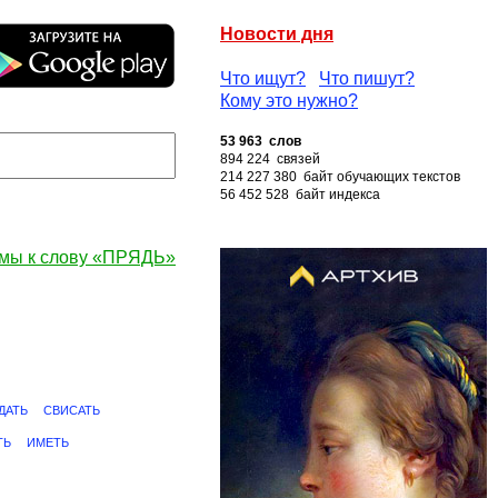
Новости дня
Что ищут?
Что пишут?
Кому это нужно?
53 963 слов
894 224 связей
214 227 380 байт обучающих текстов
56 452 528 байт индекса
мы к слову «ПРЯДЬ»
ДАТЬ
СВИСАТЬ
ТЬ
ИМЕТЬ