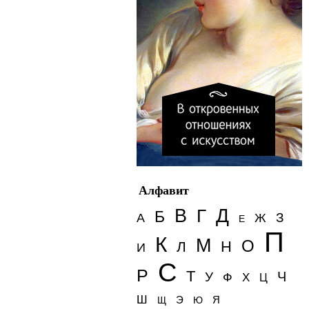
Алфавит
Д
В
Г
Б
З
А
Ж
Е
П
К
М
О
Н
Л
И
С
Р
Т
Ч
У
Ф
Х
Ц
Ш
Э
Я
Щ
Ю