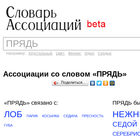
Например:
Хрустальный
,
Цвет
,
Феникс
,
Идея
,
Сердце
Ассоциации со словом «ПРЯДЬ»
Поделиться…
«ПРЯДЬ»
связано с:
ПРЯДЬ бы
ЛОБ
НЕЖН
ПАРИК
КОСЫНКА
СЕДИНА
ПРЕСНОСТЬ
СЕДОЙ
ГУБА
СЕРЕБРИ