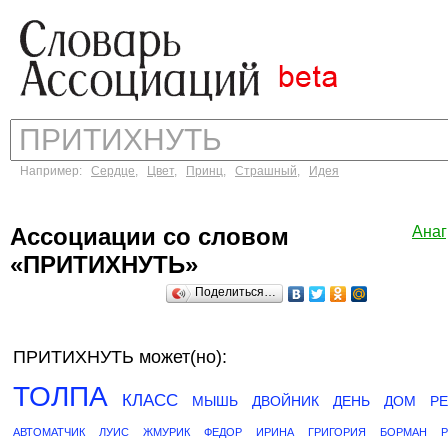
Например:
Сердце
,
Цвет
,
Принц
,
Страшный
,
Идея
Ассоциации со словом
Ана
«ПРИТИХНУТЬ»
Поделиться…
ПРИТИХНУТЬ может(но):
ТОЛПА
КЛАСС
МЫШЬ
ДВОЙНИК
ДЕНЬ
ДОМ
Р
АВТОМАТЧИК
ЛУИС
ЖМУРИК
ФЕДОР
ИРИНА
ГРИГОРИЯ
БОРМАН