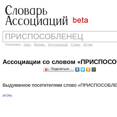
Например:
Цвет
,
Феникс
,
Хрустальный
,
Слово
,
Штука
Ассоциации со словом «ПРИСПОС
Поделиться…
Выдуманное посетителями слово «ПРИСПОСОБЛЕН
ИГОРЬ