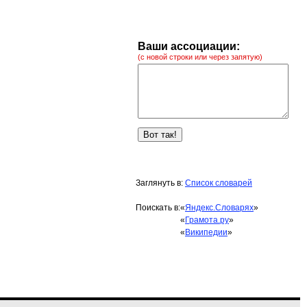
Ваши ассоциации:
(с новой строки или через запятую)
Заглянуть в:
Список словарей
Поискать в:
«
Яндекс.Словарях
»
«
Грамота.ру
»
«
Википедии
»