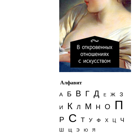
Алфавит
Д
В
Г
Б
З
А
Ж
Е
П
К
М
О
Н
Л
И
С
Р
Т
Ч
У
Ф
Х
Ц
Ш
Э
Я
Щ
Ю