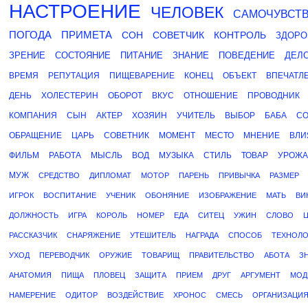
НАСТРОЕНИЕ
ЧЕЛОВЕК
САМОЧУВСТ
ПОГОДА
ПРИМЕТА
СОН
СОВЕТЧИК
КОНТРОЛЬ
ЗДОРО
ЗРЕНИЕ
СОСТОЯНИЕ
ПИТАНИЕ
ЗНАНИЕ
ПОВЕДЕНИЕ
ДЕЛ
ВРЕМЯ
РЕПУТАЦИЯ
ПИЩЕВАРЕНИЕ
КОНЕЦ
ОБЪЕКТ
ВПЕЧАТЛ
ДЕНЬ
ХОЛЕСТЕРИН
ОБОРОТ
ВКУС
ОТНОШЕНИЕ
ПРОВОДНИК
КОМПАНИЯ
СЫН
АКТЕР
ХОЗЯИН
УЧИТЕЛЬ
ВЫБОР
БАБА
СО
ОБРАЩЕНИЕ
ЦАРЬ
СОВЕТНИК
МОМЕНТ
МЕСТО
МНЕНИЕ
ВЛИ
ФИЛЬМ
РАБОТА
МЫСЛЬ
ВОД
МУЗЫКА
СТИЛЬ
ТОВАР
УРОЖ
МУЖ
СРЕДСТВО
ДИПЛОМАТ
МОТОР
ПАРЕНЬ
ПРИВЫЧКА
РАЗМЕР
ИГРОК
ВОСПИТАНИЕ
УЧЕНИК
ОБОНЯНИЕ
ИЗОБРАЖЕНИЕ
МАТЬ
ВИ
ДОЛЖНОСТЬ
ИГРА
КОРОЛЬ
НОМЕР
ЕДА
СИТЕЦ
УЖИН
СЛОВО
РАССКАЗЧИК
СНАРЯЖЕНИЕ
УТЕШИТЕЛЬ
НАГРАДА
СПОСОБ
ТЕХНОЛ
УХОД
ПЕРЕВОДЧИК
ОРУЖИЕ
ТОВАРИЩ
ПРАВИТЕЛЬСТВО
АБОТА
З
АНАТОМИЯ
ПИЩА
ПЛОВЕЦ
ЗАЩИТА
ПРИЕМ
ДРУГ
АРГУМЕНТ
МОД
НАМЕРЕНИЕ
ОДИТОР
ВОЗДЕЙСТВИЕ
ХРОНОС
СМЕСЬ
ОРГАНИЗАЦИ