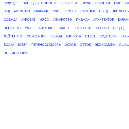
БУДУЩЕЕ
НАСЛЕДСТВЕННОСТЬ
РЕЗУЛЬТАТ
ДУХИ
РЕАКЦИЯ
ИМЯ
Р
ГОД
АРТИСТКА
МАЛЬЧИК
СЛОГ
СОВЕТ
ПАРТНЕР
ОБЕД
ПРОФЕСС
ОДЕЖДА
АКРОБАТ
МЯСО
ЛЕКАРСТВО
ПИДЖАК
АРХИТЕКТОР
КАЛАМ
ЦЕНИТЕЛЬ
УЛОВ
ПСИХОЛОГ
МАСТЬ
УТЕШЕНИЕ
ПРОРОК
СЕРДЦЕ
ЛЕЙТЕНАНТ
СОЧЕТАНИЕ
ВЫХОД
КИСЛОТА
ОТВЕТ
ВОДИТЕЛЬ
ЗАЖ
ВОДКА
ЮЗЕР
ПЕРЕНОСИМОСТЬ
ИСХОД
ОТТОК
ЭКОНОМИКА
ОЩУЩ
ПОГРАНИЧНИК