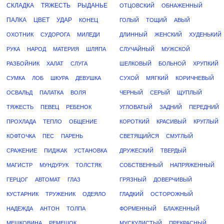
СКЛАДКА
ТЯЖЕСТЬ
РЫДАНЬЕ
ОТЦОВСКИЙ
ОБНАЖЕННЫЙ
ПАЛКА
ЦВЕТ
УДАР
КОНЕЦ
ГОЛЫЙ
ТОЩИЙ
АВЫЙ
ОХОТНИК
СУДОРОГА
МИЛЕДИ
ДЛИННЫЙ
ЖЕНСКИЙ
ХУДЕНЬКИЙ
РУКА
НАРОД
МАТЕРИЯ
ШЛЯПА
СЛУЧАЙНЫЙ
МУЖСКОЙ
РАЗБОЙНИК
ХАЛАТ
СЛУГА
ШЕЛКОВЫЙ
БОЛЬНОЙ
ХРУПКИЙ
СУМКА
ЛОБ
ШКУРА
ДЕВУШКА
СУХОЙ
МЯГКИЙ
КОРИЧНЕВЫЙ
ОСВАЛЬД
ПАЛАТКА
ВОЛЯ
ЧЕРНЫЙ
СЕРЫЙ
ЩУПЛЫЙ
ТЯЖЕСТЬ
ПЕВЕЦ
РЕБЕНОК
УГЛОВАТЫЙ
ЗАДНИЙ
ПЕРЕДНИЙ
ПРОХЛАДА
ТЕПЛО
ОБЩЕНИЕ
КОРОТКИЙ
КРАСИВЫЙ
КРУГЛЫЙ
КОФТОЧКА
ПЕС
ПАРЕНЬ
СВЕТЯЩИЙСЯ
СМУГЛЫЙ
СРАЖЕНИЕ
ПИДЖАК
УСТАНОВКА
ДРУЖЕСКИЙ
ТВЕРДЫЙ
МАГИСТР
МУНДУРУК
ТОЛСТЯК
СОБСТВЕННЫЙ
НАПРЯЖЕННЫЙ
ГЕРЦОГ
АВТОМАТ
ГЛАЗ
ГРЯЗНЫЙ
ДОВЕРЧИВЫЙ
КУСТАРНИК
ТРУЖЕНИК
ОДЕЯЛО
ГЛАДКИЙ
ОСТОРОЖНЫЙ
НАДЕЖДА
АНТОН
ТОЛПА
ФОРМЕННЫЙ
БЛАЖЕННЫЙ
МЕШКОВИНА
РЕМЕШОК
МУСКУЛИСТЫЙ
ПРЕКРАСНЫЙ