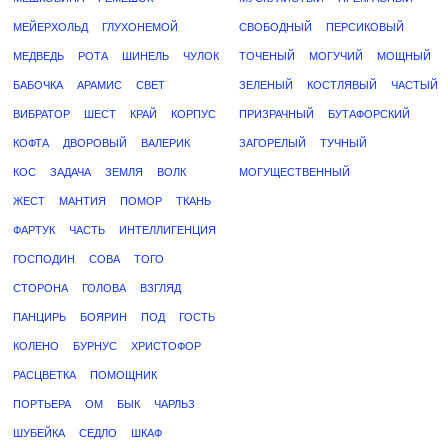
МЕЙЕРХОЛЬД
ГЛУХОНЕМОЙ
СВОБОДНЫЙ
ПЕРСИКОВЫЙ
МЕДВЕДЬ
РОТА
ШИНЕЛЬ
ЧУЛОК
ТОЧЕНЫЙ
МОГУЧИЙ
МОЩНЫЙ
БАБОЧКА
АРАМИС
СВЕТ
ЗЕЛЕНЫЙ
КОСТЛЯВЫЙ
ЧАСТЫЙ
ВИБРАТОР
ШЕСТ
КРАЙ
КОРПУС
ПРИЗРАЧНЫЙ
БУТАФОРСКИЙ
КОФТА
ДВОРОВЫЙ
ВАЛЕРИК
ЗАГОРЕЛЫЙ
ТУЧНЫЙ
КОС
ЗАДАЧА
ЗЕМЛЯ
ВОЛК
МОГУЩЕСТВЕННЫЙ
ЖЕСТ
МАНТИЯ
ПОМОР
ТКАНЬ
ФАРТУК
ЧАСТЬ
ИНТЕЛЛИГЕНЦИЯ
ГОСПОДИН
СОВА
ТОГО
СТОРОНА
ГОЛОВА
ВЗГЛЯД
ПАНЦИРЬ
БОЯРИН
ПОД
ГОСТЬ
КОЛЕНО
БУРНУС
ХРИСТОФОР
РАСЦВЕТКА
ПОМОЩНИК
ПОРТЬЕРА
ОМ
БЫК
ЧАРЛЬЗ
ШУБЕЙКА
СЕДЛО
ШКАФ