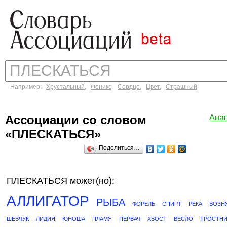
Например:
Хрустальный
,
Феникс
,
Сердце
,
Цвет
,
Страшный
Ассоциации со словом
Ана
«ПЛЕСКАТЬСЯ»
Поделиться…
ПЛЕСКАТЬСЯ может(но):
АЛЛИГАТОР
РЫБА
ФОРЕЛЬ
СПИРТ
РЕКА
ВОЗН
ШЕВЧУК
ЛИДИЯ
ЮНОША
ПЛАМЯ
ПЕРВАЧ
ХВОСТ
ВЕСЛО
ТРОСТНИ