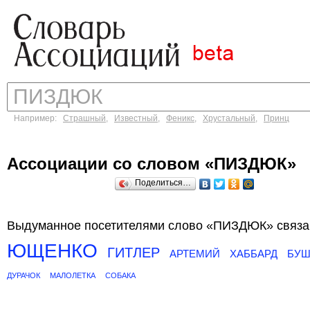
Например:
Страшный
,
Известный
,
Феникс
,
Хрустальный
,
Принц
Ассоциации со словом «ПИЗДЮК»
Поделиться…
Выдуманное посетителями слово «ПИЗДЮК» связан
ЮЩЕНКО
ГИТЛЕР
АРТЕМИЙ
ХАББАРД
БУ
ДУРАЧОК
МАЛОЛЕТКА
СОБАКА