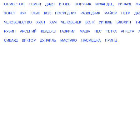
ОСМЕСТОН
СЕМЬЯ
ДЯДЯ
ИГОРЬ
ПОРУЧИК
ИРЛАНДЕЦ
РИЧАРД
Ж
ХОРСТ
КУК
КЛЫК
КОК
ПОСРЕДНИК
РАЗВЕДЧИК
МАЙОР
НЕГР
ДА
ЧЕЛОВЕЧЕСТВО
ХУАН
ХАМ
ЧЕЛОВЕЧЕК
ВОЛК
УИНКЛЬ
БЛОХИН
ТИ
РУБИН
АРСЕНИЙ
КЕЛДЫШ
ГАВРИИЛ
МАША
ПЕС
ТЕТКА
АНКЕТА
СИВАРД
ВИКТОР
ДУНЧИЛЬ
МАСТАКО
НАСМЕШКА
ПРИНЦ