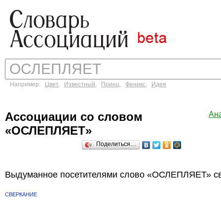
Например:
Цвет
,
Известный
,
Принц
,
Феникс
,
Идея
Ассоциации со словом
Ан
«ОСЛЕПЛЯЕТ»
Поделиться…
Выдуманное посетителями слово «ОСЛЕПЛЯЕТ» св
СВЕРКАНИЕ