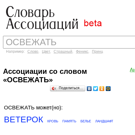
Например:
Слово
,
Цвет
,
Страшный
,
Феникс
,
Принц
Ассоциации со словом
А
«ОСВЕЖАТЬ»
Поделиться…
ОСВЕЖАТЬ может(но):
ВЕТЕРОК
КРОВЬ
ПАМЯТЬ
БЕЛЬЕ
ЛАНДШАФТ