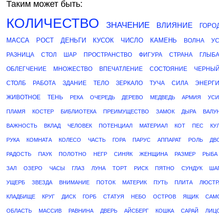
Таким может быть:
КОЛИЧЕСТВО
ЗНАЧЕНИЕ
ВЛИЯНИЕ
ГОРО
МАССА
РОСТ
ДЕНЬГИ
КУСОК
ЧИСЛО
КАМЕНЬ
ВОЛНА
У
РАЗНИЦА
СТОЛ
ШАР
ПРОСТРАНСТВО
ФИГУРА
СТРАНА
ГЛЫБ
ОБЛЕГЧЕНИЕ
МНОЖЕСТВО
ВПЕЧАТЛЕНИЕ
СОСТОЯНИЕ
ЧЕРНЫ
СТОЛБ
РАБОТА
ЗДАНИЕ
ТЕЛО
ЗЕРКАЛО
ТУЧА
СИЛА
ЭНЕРГ
ЖИВОТНОЕ
ТЕНЬ
РЕКА
ОЧЕРЕДЬ
ДЕРЕВО
МЕДВЕДЬ
АРМИЯ
УСИ
ПЛАМЯ
КОСТЕР
БИБЛИОТЕКА
ПРЕИМУЩЕСТВО
ЗАМОК
ДЫРА
ВАЛУ
ВАЖНОСТЬ
ВКЛАД
ЧЕЛОВЕК
ПОТЕНЦИАЛ
МАТЕРИАЛ
КОТ
ПЕС
КУ
РУКА
КОМНАТА
КОЛЕСО
ЧАСТЬ
ГОРА
ПАРУС
АППАРАТ
РОЛЬ
ДВ
РАДОСТЬ
ПАУК
ПОЛОТНО
НЕГР
СИНЯК
ЖЕНЩИНА
РАЗМЕР
РЫБА
ЗАЛ
ОЗЕРО
ЧАСЫ
ГЛАЗ
ЛУНА
ТОРТ
РИСК
ПЯТНО
СУНДУК
ША
УЩЕРБ
ЗВЕЗДА
ВНИМАНИЕ
ПОТОК
МАТЕРИК
ПУТЬ
ПЛИТА
ЛЮСТР
КЛАДБИЩЕ
КРУГ
ДИСК
ГОРБ
СТАТУЯ
НЕБО
ОСТРОВ
ЯЩИК
САМ
ОБЛАСТЬ
МАССИВ
РАВНИНА
ДВЕРЬ
АЙСБЕРГ
КОШКА
САРАЙ
ЛИЦ