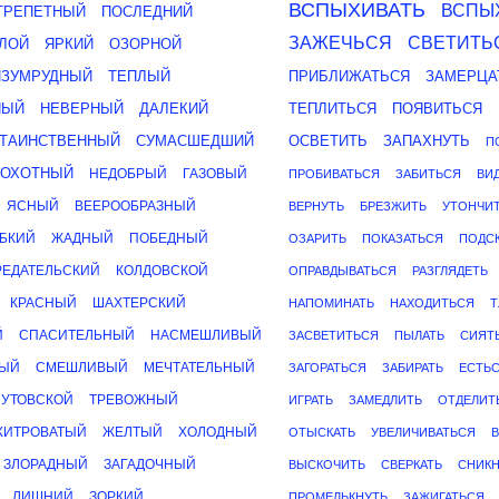
ВСПЫХИВАТЬ
ВСПЫ
ТРЕПЕТНЫЙ
ПОСЛЕДНИЙ
ЗАЖЕЧЬСЯ
СВЕТИТЬ
ЛОЙ
ЯРКИЙ
ОЗОРНОЙ
ИЗУМРУДНЫЙ
ТЕПЛЫЙ
ПРИБЛИЖАТЬСЯ
ЗАМЕРЦА
НЫЙ
НЕВЕРНЫЙ
ДАЛЕКИЙ
ТЕПЛИТЬСЯ
ПОЯВИТЬСЯ
ТАИНСТВЕННЫЙ
СУМАСШЕДШИЙ
ОСВЕТИТЬ
ЗАПАХНУТЬ
П
РОХОТНЫЙ
НЕДОБРЫЙ
ГАЗОВЫЙ
ПРОБИВАТЬСЯ
ЗАБИТЬСЯ
ВИ
ЯСНЫЙ
ВЕЕРООБРАЗНЫЙ
ВЕРНУТЬ
БРЕЗЖИТЬ
УТОНЧИ
БКИЙ
ЖАДНЫЙ
ПОБЕДНЫЙ
ОЗАРИТЬ
ПОКАЗАТЬСЯ
ПОДС
РЕДАТЕЛЬСКИЙ
КОЛДОВСКОЙ
ОПРАВДЫВАТЬСЯ
РАЗГЛЯДЕТЬ
КРАСНЫЙ
ШАХТЕРСКИЙ
НАПОМИНАТЬ
НАХОДИТЬСЯ
Т
Й
СПАСИТЕЛЬНЫЙ
НАСМЕШЛИВЫЙ
ЗАСВЕТИТЬСЯ
ПЫЛАТЬ
СИЯТ
НЫЙ
СМЕШЛИВЫЙ
МЕЧТАТЕЛЬНЫЙ
ЗАГОРАТЬСЯ
ЗАБИРАТЬ
ЕСТЬ
ЛУТОВСКОЙ
ТРЕВОЖНЫЙ
ИГРАТЬ
ЗАМЕДЛИТЬ
ОТДЕЛИТ
ХИТРОВАТЫЙ
ЖЕЛТЫЙ
ХОЛОДНЫЙ
ОТЫСКАТЬ
УВЕЛИЧИВАТЬСЯ
ЗЛОРАДНЫЙ
ЗАГАДОЧНЫЙ
ВЫСКОЧИТЬ
СВЕРКАТЬ
СНИКН
ЛИШНИЙ
ЗОРКИЙ
ПРОМЕЛЬКНУТЬ
ЗАЖИГАТЬСЯ