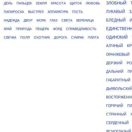
ЗЛОБНЫЙ
ДЕНЬ
ПАЛЬЦЕВ
ЗЕМЛЯ
КРАСОТА
ЩИТОК
ЛЮБОВЬ
ЛУКАВЫЙ
З
ПАПИРОСКА
ВЫСТРЕЛ
АППАРАТУРА
ГОСТЬ
БЛЕДНЫЙ
НАДЕЖДА
ДВОР
МОРА
ГЛАЗ
СВЕТА
ВЕРЕНИЦА
ЕДИНСТВЕН
КРАЙ
ПРИРОДА
ПЕЩЕРА
ФОРД
СПРАВЕДЛИВОСТЬ
ОДИНОКИЙ
СВЕЧКА
ПОЛЯ
ОХОТНИК
ДОРОГА
СУМРАК
ПЛИТА
АЛЧНЫЙ
К
ОРАНЖЕВЫЙ
ДЕРЗКИЙ
РО
ДАЛЬНИЙ
П
ГАБАРИТНЫЙ
ДЬЯВОЛЬСКИ
ВОСТОРЖЕН
ГОРЯЧИЙ
П
СТРАННЫЙ
СЕРДЕЧНЫЙ
ЯСНОГЛАЗЫЙ