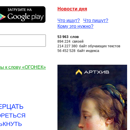
Новости дня
Что ищут?
Что пишут?
Кому это нужно?
53 963 слов
894 224 связей
214 227 380 байт обучающих текстов
56 452 528 байт индекса
ы к слову «ОГОНЕК»
ЕРЦАТЬ
ОРЕТЬСЯ
ЬКНУТЬ