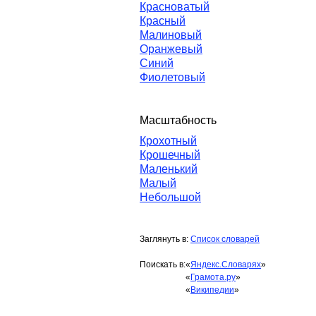
Красноватый
Красный
Малиновый
Оранжевый
Синий
Фиолетовый
Масштабность
Крохотный
Крошечный
Маленький
Малый
Небольшой
Заглянуть в:
Список словарей
Поискать в:
«
Яндекс.Словарях
»
«
Грамота.ру
»
«
Википедии
»