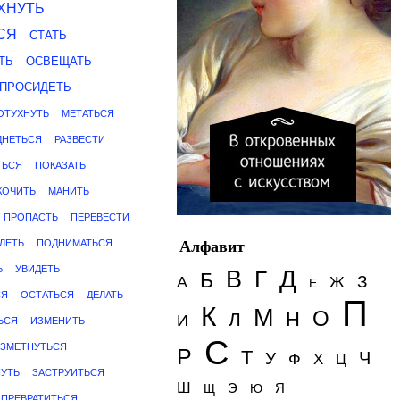
ХНУТЬ
СЯ
СТАТЬ
ТЬ
ОСВЕЩАТЬ
ПРОСИДЕТЬ
ОТУХНУТЬ
МЕТАТЬСЯ
ДНЕТЬСЯ
РАЗВЕСТИ
ТЬСЯ
ПОКАЗАТЬ
КОЧИТЬ
МАНИТЬ
ПРОПАСТЬ
ПЕРЕВЕСТИ
ЛЕТЬ
ПОДНИМАТЬСЯ
Алфавит
Ь
УВИДЕТЬ
Д
В
Г
Б
З
А
Ж
Е
СЯ
ОСТАТЬСЯ
ДЕЛАТЬ
П
К
М
О
Н
Л
И
ЬСЯ
ИЗМЕНИТЬ
С
ВЗМЕТНУТЬСЯ
Р
Т
Ч
У
Ф
Х
Ц
УТЬ
ЗАСТРУИТЬСЯ
Ш
Э
Я
Щ
Ю
ПРЕВРАТИТЬСЯ