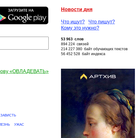
Новости дня
Что ищут?
Что пишут?
Кому это нужно?
53 963 слов
894 224 связей
214 227 380 байт обучающих текстов
56 452 528 байт индекса
слову «ОВЛАДЕВАТЬ»
ЗАВИСТЬ
ЛЕЗНЬ
УЖАС