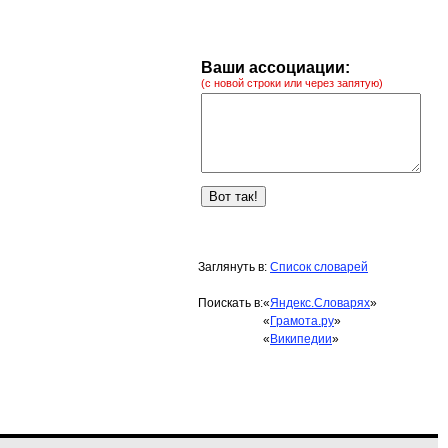
Ваши ассоциации:
(с новой строки или через запятую)
Заглянуть в:
Список словарей
Поискать в:
«
Яндекс.Словарях
»
«
Грамота.ру
»
«
Википедии
»