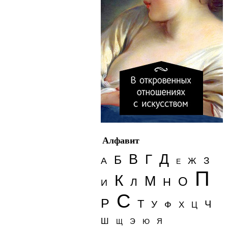
Алфавит
Д
В
Г
Б
З
А
Ж
Е
П
К
М
О
Н
Л
И
С
Р
Т
Ч
У
Ф
Х
Ц
Ш
Э
Я
Щ
Ю