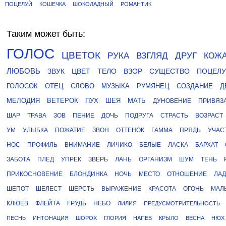
ПОЦЕЛУЙ
КОШЕЧКА
ШОКОЛАДНЫЙ
РОМАНТИК
Таким может быть:
ГОЛОС
ЦВЕТОК
РУКА
ВЗГЛЯД
ДРУГ
КОЖ
ЛЮБОВЬ
ЗВУК
ЦВЕТ
ТЕЛО
ВЗОР
СУЩЕСТВО
ПОЦЕЛ
ГОЛОСОК
ОТЕЦ
СЛОВО
МУЗЫКА
РУМЯНЕЦ
СОЗДАНИЕ
Д
МЕЛОДИЯ
ВЕТЕРОК
ПУХ
ШЕЯ
МАТЬ
ДУНОВЕНИЕ
ПРИВЯЗ
ШАР
ТРАВА
ЗОВ
ПЕНИЕ
ДОЧЬ
ПОДРУГА
СТРАСТЬ
ВОЗРАСТ
УМ
УЛЫБКА
ПОЖАТИЕ
ЗВОН
ОТТЕНОК
ГАММА
ПРЯДЬ
УЧАС
НОС
ПРОФИЛЬ
ВНИМАНИЕ
ЛИЧИКО
БЕЛЫЕ
ЛАСКА
БАРХАТ
ЗАБОТА
ПЛЕД
УПРЕК
ЗВЕРЬ
ЛАНЬ
ОРГАНИЗМ
ШУМ
ТЕНЬ
ПРИКОСНОВЕНИЕ
БЛОНДИНКА
НОЧЬ
МЕСТО
ОТНОШЕНИЕ
ЛА
ШЕПОТ
ШЕЛЕСТ
ШЕРСТЬ
ВЫРАЖЕНИЕ
КРАСОТА
ОГОНЬ
МАЛ
КЛЮЕВ
ФЛЕЙТА
ГРУДЬ
НЕБО
ЛИЛИЯ
ПРЕДУСМОТРИТЕЛЬНОСТЬ
ПЕСНЬ
ИНТОНАЦИЯ
ШОРОХ
ГЛОРИЯ
НАПЕВ
КРЫЛО
ВЕСНА
НЮХ