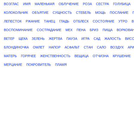
ВОЗГЛАС
ИМЯ
МАЛЕНЬКАЯ
ОБЛУЧЕНИЕ
РОЗА
СЕСТРА
ГОЛУБИЦА
КОЛОКОЛЬЧИК
ОБЪЯТИЕ
СУЩНОСТЬ
СТЕБЕЛЬ
МОЩЬ
ПОСЛАНИЕ
ЛЕПЕСТОК
РЖАНИЕ
ТАНЕЦ
ГЛАДЬ
ОТБЛЕСК
СОСТОЯНИЕ
УТРО
В
ВОСПОМИНАНИЕ
СОСТРАДАНИЕ
МЕХ
ПЕНА
БРИЗ
ПИЩА
ВОРКОВА
ВЕТЕР
ЩЕКА
ЗЕЛЕНЬ
ЖЕРТВА
ПАУЗА
ИГРА
САД
ЖАЛОСТЬ
ВИС
БЛОНДИНОЧКА
ОМЛЕТ
НАПОР
АСФАЛЬТ
СТАН
САЛО
ВОЗДУХ
АР
МАТЕРЬ
ГОРЯЧЕЕ
ЖЕНСТВЕННОСТЬ
ВЕЩИЦА
ОТЧИЗНА
КРУШЕНИЕ
МЕРЦАНИЕ
ПОКРОВИТЕЛЬ
ПЛАМЯ