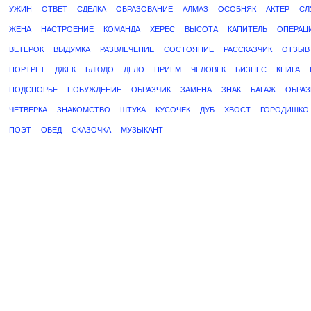
УЖИН
ОТВЕТ
СДЕЛКА
ОБРАЗОВАНИЕ
АЛМАЗ
ОСОБНЯК
АКТЕР
СЛ
ЖЕНА
НАСТРОЕНИЕ
КОМАНДА
ХЕРЕС
ВЫСОТА
КАПИТЕЛЬ
ОПЕРАЦ
ВЕТЕРОК
ВЫДУМКА
РАЗВЛЕЧЕНИЕ
СОСТОЯНИЕ
РАССКАЗЧИК
ОТЗЫВ
ПОРТРЕТ
ДЖЕК
БЛЮДО
ДЕЛО
ПРИЕМ
ЧЕЛОВЕК
БИЗНЕС
КНИГА
ПОДСПОРЬЕ
ПОБУЖДЕНИЕ
ОБРАЗЧИК
ЗАМЕНА
ЗНАК
БАГАЖ
ОБРАЗ
ЧЕТВЕРКА
ЗНАКОМСТВО
ШТУКА
КУСОЧЕК
ДУБ
ХВОСТ
ГОРОДИШКО
ПОЭТ
ОБЕД
СКАЗОЧКА
МУЗЫКАНТ