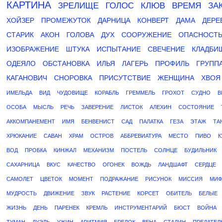
КАРТИНА
ЗРЕЛИЩЕ
ГОЛОС
КЛЮВ
ВРЕМЯ
ЗА
ХОЙЗЕР
ПРОМЕЖУТОК
ДАРНИЦА
КОНВЕРТ
ДАМА
ДЕРЕ
СТАРИК
АКОН
ГОЛОВА
ДУХ
СООРУЖЕНИЕ
ОПАСНОСТ
ИЗОБРАЖЕНИЕ
ШТУКА
ИСПЫТАНИЕ
СВЕЧЕНИЕ
КЛАДБИ
ОДЕЯЛО
ОБСТАНОВКА
ИЛЬЯ
ЛАГЕРЬ
ПРОФИЛЬ
ГРУПП
КАГАНОВИЧ
СНОРОВКА
ПРИСУТСТВИЕ
ЖЕНЩИНА
ХВОЯ
ИМЕЛЬДА
ВИД
ЧУДОВИЩЕ
КОРАБЛЬ
ГРЕММЕЛЬ
ГРОХОТ
СУДНО
В
ОСОБА
МЫСЛЬ
РЕЧЬ
ЗАВЕРЕНИЕ
ЛИСТОК
АЛЕХИН
СОСТОЯНИЕ
АККОМПАНЕМЕНТ
ИМЯ
БЕНВЕНИСТ
САД
ПАЛАТКА
ГЕЗА
ЭТАЖ
ТА
ХРЮКАНИЕ
САВАН
ХРАМ
ОСТРОВ
АББРЕВИАТУРА
МЕСТО
ПИВО
К
ВОД
ПРОБКА
КИНЖАЛ
МЕХАНИЗМ
ПОСТЕЛЬ
СОЛНЦЕ
БУДИЛЬНИК
САХАРНИЦА
ВКУС
КАЧЕСТВО
ОГОНЕК
ВОЖДЬ
ЛАНДШАФТ
СЕРДЦЕ
САМОЛЕТ
ЦВЕТОК
МОМЕНТ
ПОДРАЖАНИЕ
РИСУНОК
МИССИЯ
МИФ
МУДРОСТЬ
ДВИЖЕНИЕ
ЗВУК
РАСТЕНИЕ
КОРСЕТ
ОБИТЕЛЬ
БЕЛЫЕ
ЖИЗНЬ
ДЕНЬ
ПАРЕНЕК
КРЕМЛЬ
ИНСТРУМЕНТАРИЙ
БЮСТ
ВОЙНА